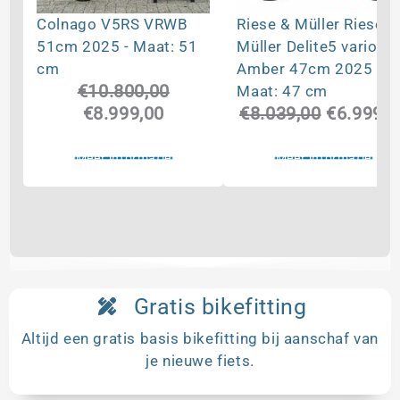
Colnago V5RS VRWB
Riese & Müller Riese &
51cm 2025 - Maat: 51
Müller Delite5 vario
cm
Amber 47cm 2025 -
€
10.800,00
Maat: 47 cm
Oorspronkelijke
Huidige
Oorspron
€
8.999,00
€
8.039,00
€
6.999,0
prijs
prijs
prijs
was:
is:
was:
Meer informatie
Meer informatie
€10.800,00.
€8.999,00.
€8.039,0
Gratis bikefitting
Altijd een gratis basis bikefitting bij aanschaf van
je nieuwe fiets.