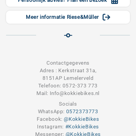
Persoonlijk advies? Plan een bezoek
Meer informatie Riese&Müller
Contactgegevens
Adres : Kerkstraat 31a,
8151AP Lemelerveld
Telefoon: 0572-373 773
Mail: Info@kokkiebikes.nl
Socials
WhatsApp:
0572373773
Facebook:
@KokkieBikes
Instagram:
#KokkieBikes
Messenger:
@KokkieBikes