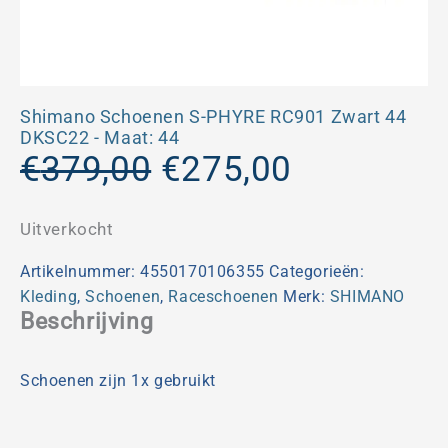
Shimano Schoenen S-PHYRE RC901 Zwart 44
DKSC22 - Maat: 44
Oorspronkelijke
Huidige
€
379,00
€
275,00
prijs
prijs
was:
is:
Uitverkocht
€379,00.
€275,00.
Artikelnummer:
4550170106355
Categorieën:
Kleding
,
Schoenen
,
Raceschoenen
Merk:
SHIMANO
Beschrijving
Schoenen zijn 1x gebruikt